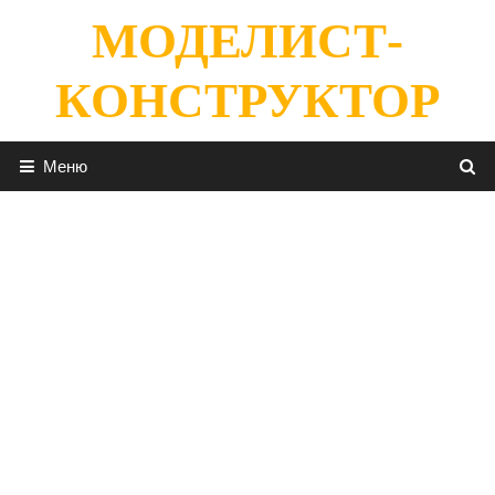
Перейти
МОДЕЛИСТ-
к
содержимому
КОНСТРУКТОР
Меню