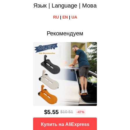
Язык | Language | Мова
RU
|
EN
|
UA
Рекомендуем
$5.55
$10.51
-47%
Купить на AliExpress