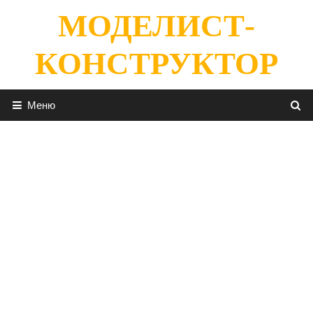
Перейти
МОДЕЛИСТ-
к
содержимому
КОНСТРУКТОР
Меню