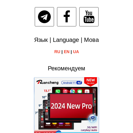
Язык | Language | Мова
RU
|
EN
|
UA
Рекомендуем