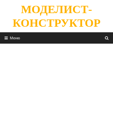
Перейти
МОДЕЛИСТ-
к
содержимому
КОНСТРУКТОР
Меню