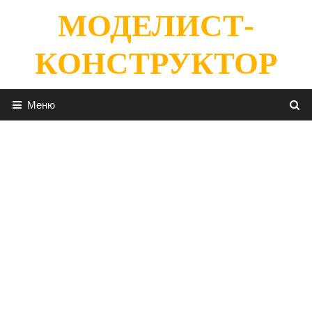
Перейти
МОДЕЛИСТ-
к
содержимому
КОНСТРУКТОР
Меню