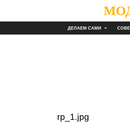
Перейти
МО
к
содержимому
ДЕЛАЕМ САМИ
СОВ
rp_1.jpg