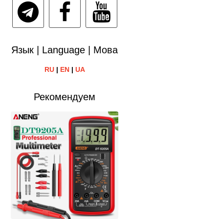
Язык | Language | Мова
RU
|
EN
|
UA
Рекомендуем