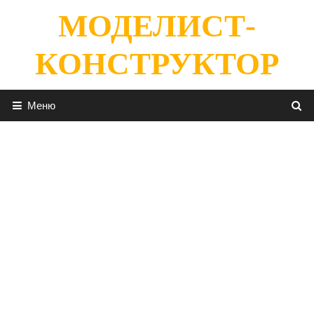
Перейти
МОДЕЛИСТ-
к
содержимому
КОНСТРУКТОР
Меню