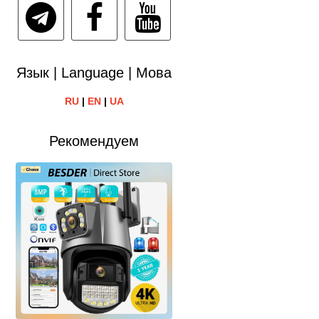
Язык | Language | Мова
RU
|
EN
|
UA
Рекомендуем