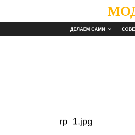
Перейти
МО
к
содержимому
ДЕЛАЕМ САМИ
СОВ
rp_1.jpg