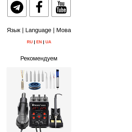
Язык | Language | Мова
RU
|
EN
|
UA
Рекомендуем