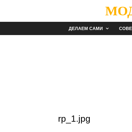
Перейти
МО
к
содержимому
ДЕЛАЕМ САМИ
СОВ
rp_1.jpg