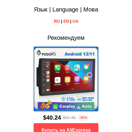
Язык | Language | Мова
RU
|
EN
|
UA
Рекомендуем
$40.24
$91.46
-56%
Купить на AliExpress