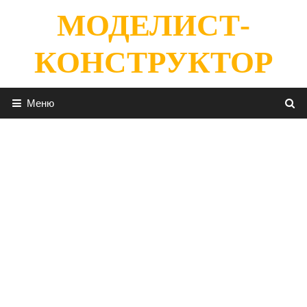
Перейти
МОДЕЛИСТ-
к
содержимому
КОНСТРУКТОР
Меню