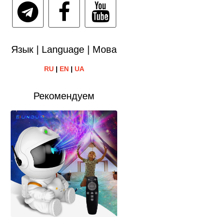
Язык | Language | Мова
RU
|
EN
|
UA
Рекомендуем