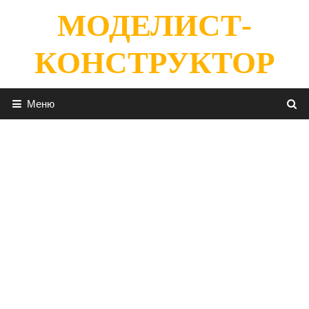
Перейти
МОДЕЛИСТ-
к
содержимому
КОНСТРУКТОР
Меню