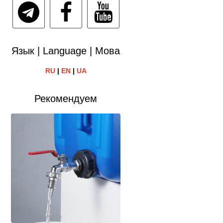
Язык | Language | Мова
RU
|
EN
|
UA
Рекомендуем