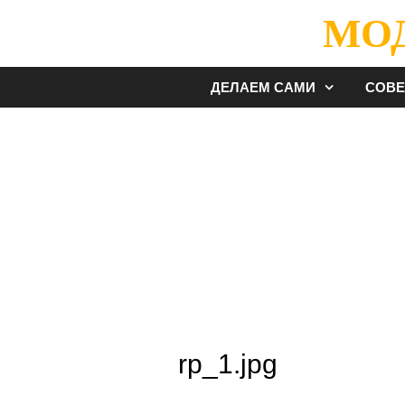
Перейти
МО
к
содержимому
ДЕЛАЕМ САМИ
СОВ
rp_1.jpg