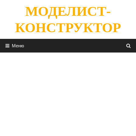
Перейти
МОДЕЛИСТ-
к
содержимому
КОНСТРУКТОР
Меню