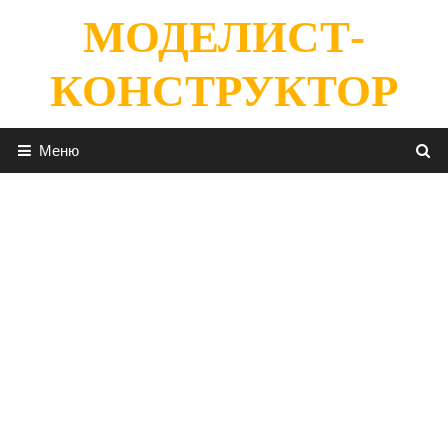
Перейти
МОДЕЛИСТ-
к
содержимому
КОНСТРУКТОР
Меню