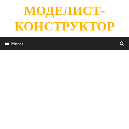
Перейти
МОДЕЛИСТ-
к
содержимому
КОНСТРУКТОР
Меню