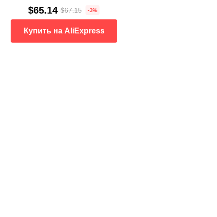
$65.14
$67.15
-3%
Купить на AliExpress