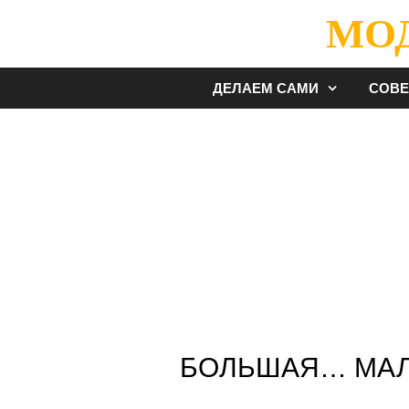
Перейти
МО
к
содержимому
ДЕЛАЕМ САМИ
СОВ
БОЛЬШАЯ… МАЛ