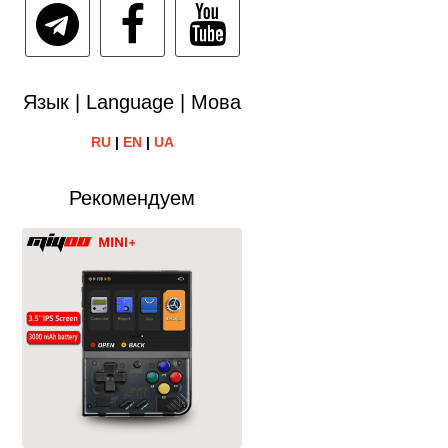
Язык | Language | Мова
RU
|
EN
|
UA
Рекомендуем