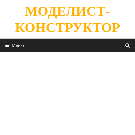
Перейти
МОДЕЛИСТ-
к
содержимому
КОНСТРУКТОР
Меню