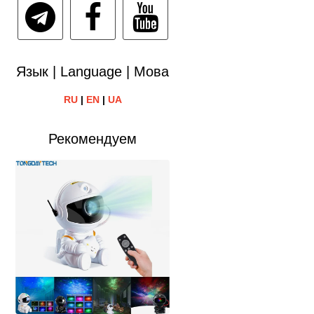
Язык | Language | Мова
RU
|
EN
|
UA
Рекомендуем