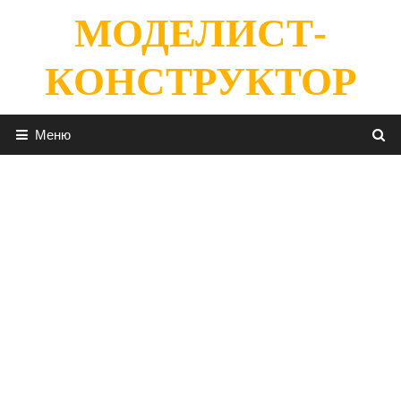
Перейти
МОДЕЛИСТ-
к
содержимому
КОНСТРУКТОР
Меню