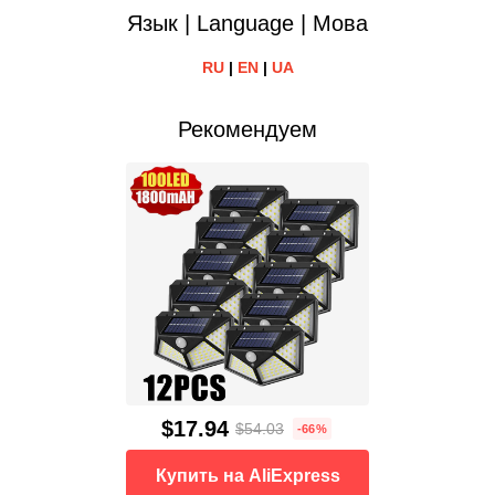
Язык | Language | Мова
RU
|
EN
|
UA
Рекомендуем
$17.94
$54.03
-66%
Купить на AliExpress