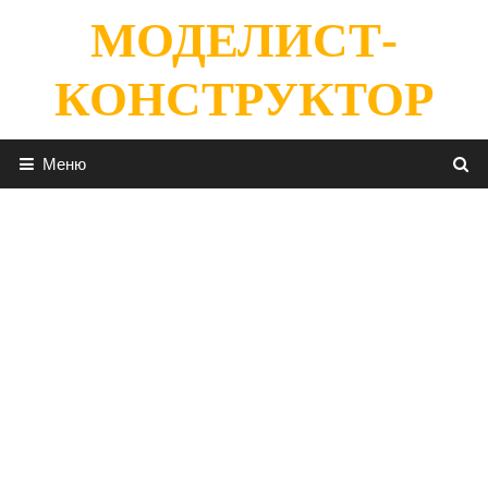
Перейти
МОДЕЛИСТ-
к
содержимому
КОНСТРУКТОР
Меню