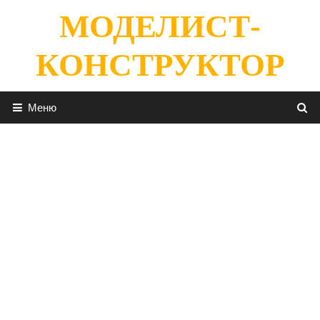
Перейти
МОДЕЛИСТ-
к
содержимому
КОНСТРУКТОР
Меню