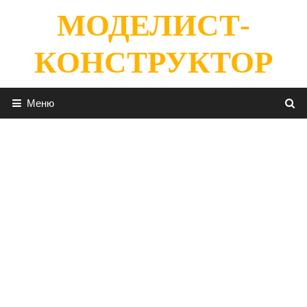
Перейти
МОДЕЛИСТ-
к
содержимому
КОНСТРУКТОР
Меню