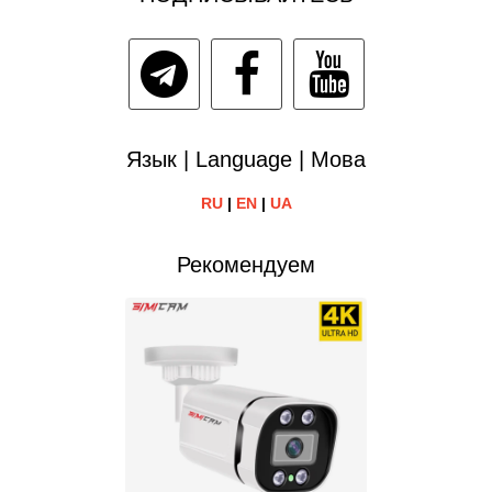
Язык | Language | Мова
RU
|
EN
|
UA
Рекомендуем