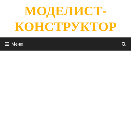
Перейти
МОДЕЛИСТ-
к
содержимому
КОНСТРУКТОР
Меню