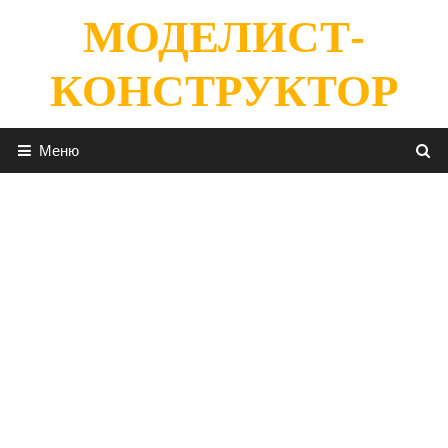
Перейти
МОДЕЛИСТ-
к
содержимому
КОНСТРУКТОР
Меню