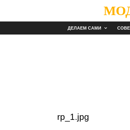
Перейти
МО
к
содержимому
ДЕЛАЕМ САМИ
СОВ
rp_1.jpg