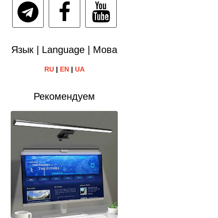
Язык | Language | Мова
RU
|
EN
|
UA
Рекомендуем