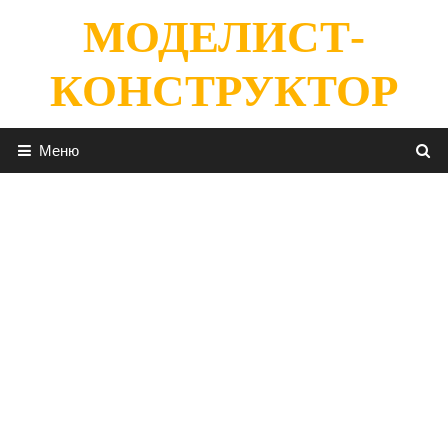
Перейти
МОДЕЛИСТ-
к
содержимому
КОНСТРУКТОР
Меню