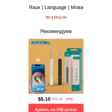
Язык | Language | Мова
RU
|
EN
|
UA
Рекомендуем
$5.10
$15.46
-67%
Купить на AliExpress