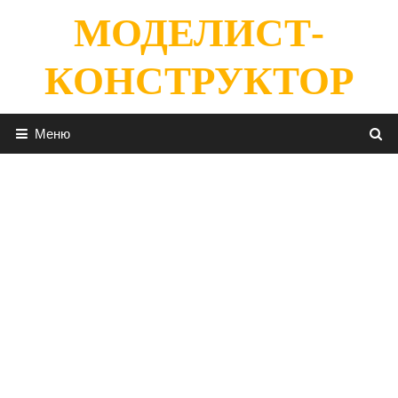
Перейти
МОДЕЛИСТ-
к
содержимому
КОНСТРУКТОР
Меню