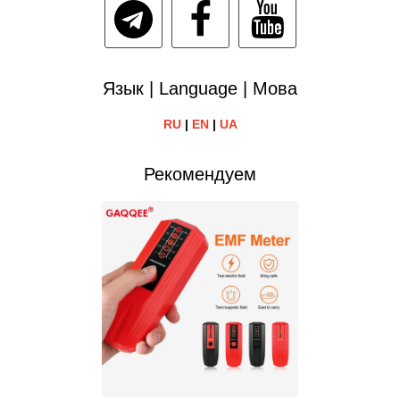
Язык | Language | Мова
RU
|
EN
|
UA
Рекомендуем