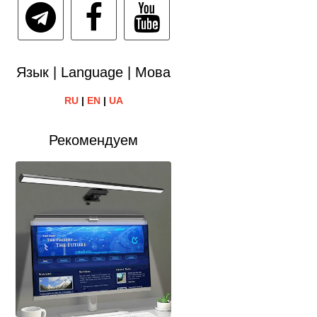
Язык | Language | Мова
RU
|
EN
|
UA
Рекомендуем