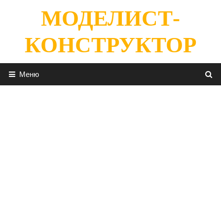
Перейти
МОДЕЛИСТ-
к
содержимому
КОНСТРУКТОР
Меню