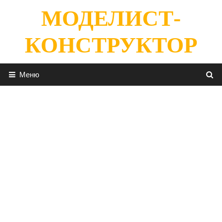
Перейти
МОДЕЛИСТ-
к
содержимому
КОНСТРУКТОР
Меню