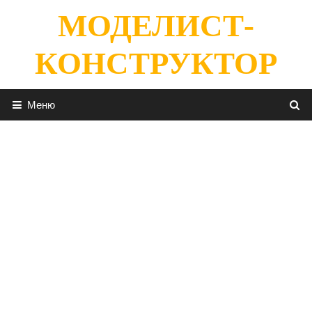
Перейти
МОДЕЛИСТ-
к
содержимому
КОНСТРУКТОР
Меню