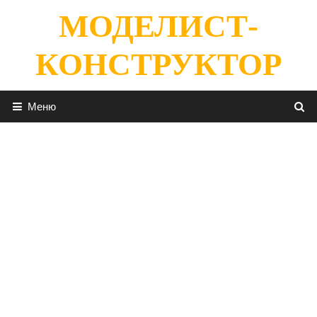
Перейти
МОДЕЛИСТ-
к
содержимому
КОНСТРУКТОР
Меню