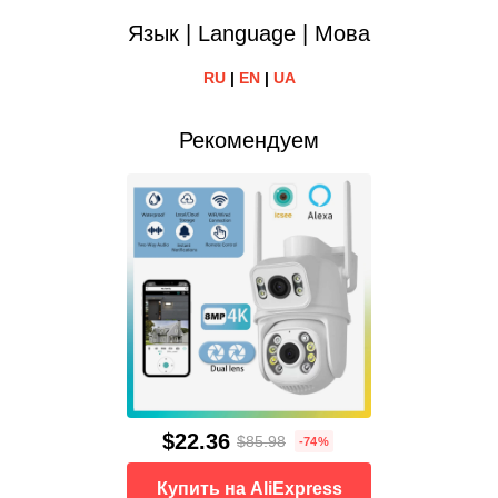
Язык | Language | Мова
RU
|
EN
|
UA
Рекомендуем
$22.36
$85.98
-74%
Купить на AliExpress