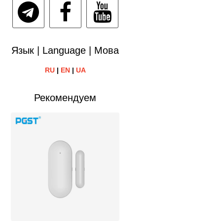
Язык | Language | Мова
RU
|
EN
|
UA
Рекомендуем