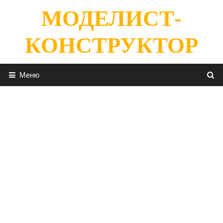
Перейти
МОДЕЛИСТ-
к
содержимому
КОНСТРУКТОР
Меню