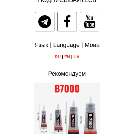
Язык | Language | Мова
RU
|
EN
|
UA
Рекомендуем