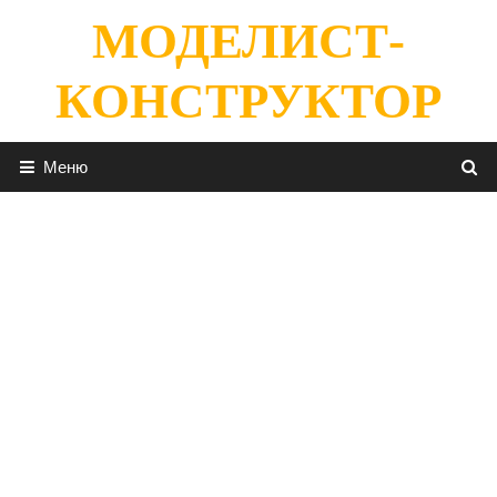
Перейти
МОДЕЛИСТ-
к
содержимому
КОНСТРУКТОР
Меню