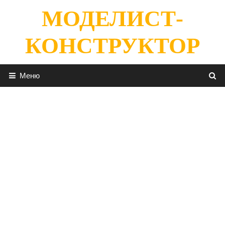
Перейти
МОДЕЛИСТ-
к
содержимому
КОНСТРУКТОР
Меню