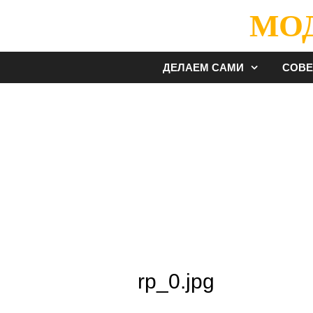
Перейти
МО
к
содержимому
ДЕЛАЕМ САМИ
СОВ
rp_0.jpg