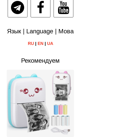
Язык | Language | Мова
RU
|
EN
|
UA
Рекомендуем