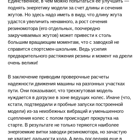
Единственное, в чем можно попытаться ее улучшить —
поднять энергетику модели за счет длины и сечения
жгутов. Но здесь надо иметь в виду, что длину жгута
удастся увеличить ненамного, а рост сечения
резиномотора (его отдельных, поочередно
закручиваемых жгутов) может привести к столь
большим вращающим моментам, что с заводкой не
справится спортсмен-школьник. Ведь усилия
предварительного растяжения резины и момент на дрели
очень велики!
В заключение приводим проверочные расчеты
надежности движения машины на разгонных участках
пути. Они показывают, что трехжгутовая модель
нуждается в догрузке в зоне ведущих нолес. Иначе (что,
кстати, подтвердили и пробные запуски построенной
модели) из-за неизбежных вибраций и уменьшенного
сцепления колес с полом происходит прокрутка на
старте. В результате не только теряются наиболее
энергоемкие витки заводки резиномотора, но зачастую
не хватает дальности хода. А ведь последняя еще в