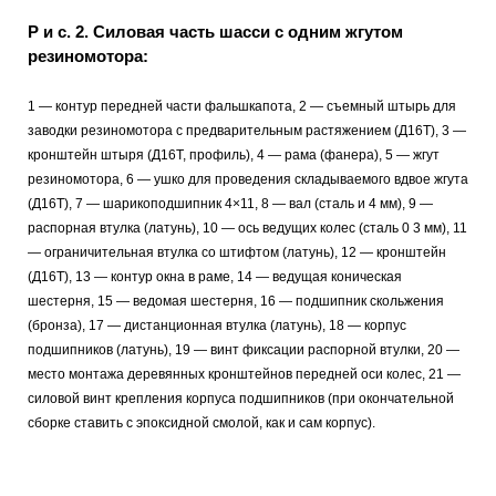
Р и с. 2. Силовая часть шасси с одним жгутом
резиномотора:
1 — контур передней части фальшкапота, 2 — съемный штырь для
заводки резиномотора с предварительным растяжением (Д16Т), 3 —
кронштейн штыря (Д16Т, профиль), 4 — рама (фанера), 5 — жгут
резиномотора, 6 — ушко для проведения складываемого вдвое жгута
(Д16Т), 7 — шарикоподшипник 4×11, 8 — вал (сталь и 4 мм), 9 —
распорная втулка (латунь), 10 — ось ведущих колес (сталь 0 3 мм), 11
— ограничительная втулка со штифтом (латунь), 12 — кронштейн
(Д16Т), 13 — контур окна в раме, 14 — ведущая коническая
шестерня, 15 — ведомая шестерня, 16 — подшипник скольжения
(бронза), 17 — дистанционная втулка (латунь), 18 — корпус
подшипников (латунь), 19 — винт фиксации распорной втулки, 20 —
место монтажа деревянных кронштейнов передней оси колес, 21 —
силовой винт крепления корпуса подшипников (при окончательной
сборке ставить с эпоксидной смолой, как и сам корпус).