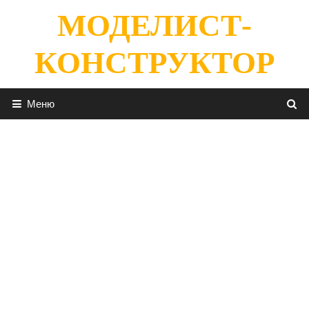
Перейти
МОДЕЛИСТ-
к
содержимому
КОНСТРУКТОР
Меню