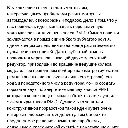
В заключение хотим сделать читателям,
интересующимся проблемами резиномоторных
автомоделей, своеобразный подарок. Дело в том, что у
нас появилась идея, как создать перспективную
ходовую часть для машин класса РМ-1. Смысл новинки
заключается в применении гибкого зубчатого ремня,
одним концом закрепленного на конце растягиваемого
пучка резиновых нитей. Далее зубчатый ремень
проводится через повышающий двухступенчатый
редуктор, приводящий во вращение ведущие колеса
модели. При правильном подборе параметров зубчатого
ремня (конечно, используется лишь его отрезок), его
хода и передаточного числа редуктора можно создать
поразительную по энергетике машину класса РМ-1,
которая в конце концов сможет обгонять даже лучшие
экземпляры класса РМ-2. Думаем, что заняться
конструктивной проработкой такой идеи будет очень
интересно любому автомоделисту. Тем более что
предлагаемое решение снимает все проблемы,
связанные с классической схемой с наматыванием нити