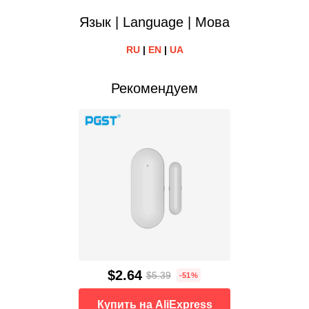
Язык | Language | Мова
RU
|
EN
|
UA
Рекомендуем
$2.64
$5.39
-51%
Купить на AliExpress