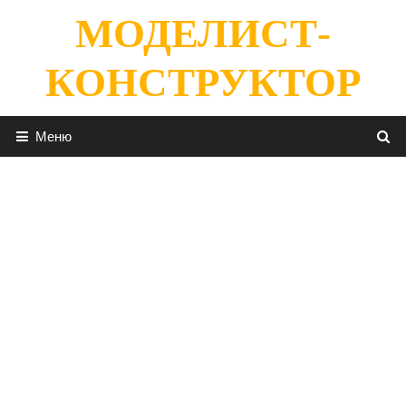
Перейти
МОДЕЛИСТ-
к
содержимому
КОНСТРУКТОР
Меню