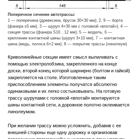
Поперечное сечение автотрассы:
1 — поперечина (древесина, брусок 30×30 мм); 2, 9 — борта
(фанера s5 мм); 3 — шуруп 4×30 мм с головкой «впотай»); 4 —
секция трассы (фанера S10…12 мм); 5 — модель; 6 —
крепление контактной шины (шуруп 3×10 мм); 7 — контактная
шина (медь, полоса 6×2 мм); 8 — покрытие трассы (линолеум)
Криволинейные секции имеет смысл выпиливать с
помощью электролобзика, закрепленного на конце
доски, второй конец которой шарнирно (болтом и гайкой)
закрепляется на столе. Изготовленные таким
приспособлением элементы получатся абсолютно
одинаковыми и их легко состыковывать. На готовую
трассу шурупами с головкой «впотай» монтируются
шины контактной сети, а дорожное полотно оклеивается
линолеумом.
При желании трассу можно усложнить, добавив с ее
внешней стороны еще одну дорожку и организовав