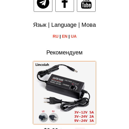
Язык | Language | Мова
RU
|
EN
|
UA
Рекомендуем