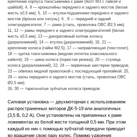
крепление корпуса токосъемника к раме (болт М3 с гайкой и
шайбой); 4, 9 — кронштейны переднего и заднего мостов (белая
жесть s0,5 мм); 5, 10 — втулки-подшипники переднего и заднего
мостов (бронза или латунь); 6 , 8 — передний и задний
электродвигатели; 7 — рама (сталь, проволока ОВС Ø2,5 мм);
11, 12 — рамы переднего и заднего электродвигателей (белая
жесть s0,5 мм); 13 — декоративный колпак колеса
(дюралюминий); 14 — втулка (дюралюминий); 16, 21 —
крепление колеса (гайки М2,5); 17 — направляющая (текстолит);
18 — щетка токосъемника (медная оплетка коаксиального
кабеля); 19 — шина колеса (пористая резина); 20 — ступица
колеса (дюралюминий); 22, 24 — первичные шестерни приводов;
23 — обвязка медной проволокой с последующей пропайкой; 25,
29 — валы переднего и заднего мостов (сталь, проволока ОВС
Ø2,5 мм);
26, 30 — тарельчатые зубчатые колеса приводов
Силовая установка — двухмоторная с использованием
распространенных моторов ДК-5-19 или аналогичных
(3,5 В, 0,2 А). Они установлены на припаянных к раме
ложементах из белой жести толщиной 0,5 мм. При этом
каждый из них с помощью зубчатой передачи приводит
во вращение свою пару колес. Помимо удвоения