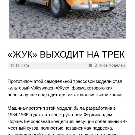
«ЖУК» ВЫХОДИТ НА ТРЕК
Рубрики
В мире моделей
11.11.2025
Прототипом этой самодельной трассовой модели стал
культовый Volkswagen «Жук», форма которого как
нельзя лучше подходит для изготовления такой копии.
Машина-прототип этой модели была разработана в
1934-1936 годах автоконструктором Фердинандом
Порше. Ее основная концепция: несущий облегченный 4-
местный кузов, полностью независимая подвеска,
расположенный сзади двигатель и привод на задние