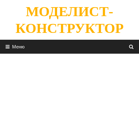
Перейти
МОДЕЛИСТ-
к
содержимому
КОНСТРУКТОР
Меню