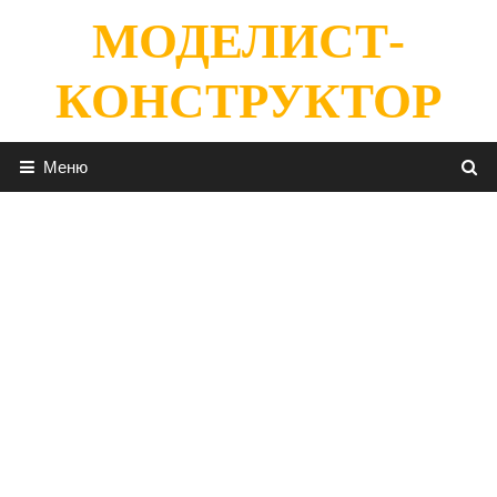
Перейти
МОДЕЛИСТ-
к
содержимому
КОНСТРУКТОР
Меню