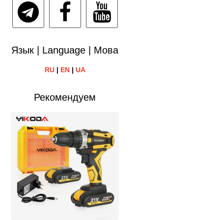
Язык | Language | Мова
RU
|
EN
|
UA
Рекомендуем