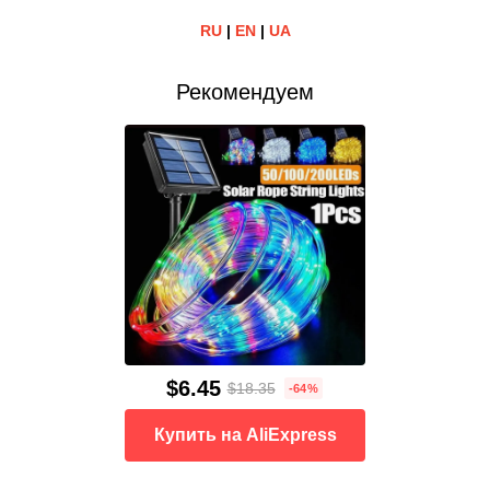
RU
|
EN
|
UA
Рекомендуем
$6.45
$18.35
-64%
Купить на AliExpress