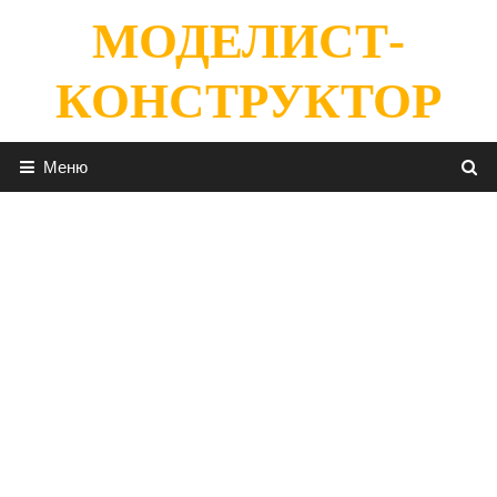
Перейти
МОДЕЛИСТ-
к
содержимому
КОНСТРУКТОР
Меню