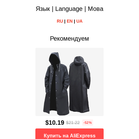
Язык | Language | Мова
RU
|
EN
|
UA
Рекомендуем
$10.19
$21.22
-52%
Купить на AliExpress