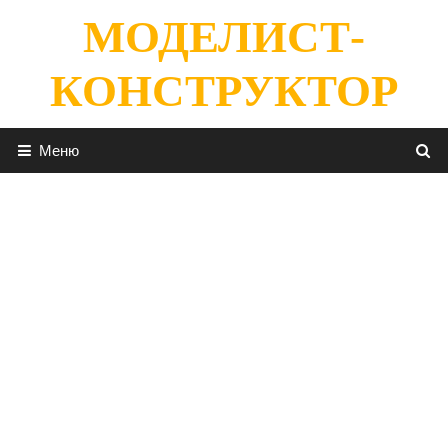
Перейти
МОДЕЛИСТ-
к
содержимому
КОНСТРУКТОР
Меню