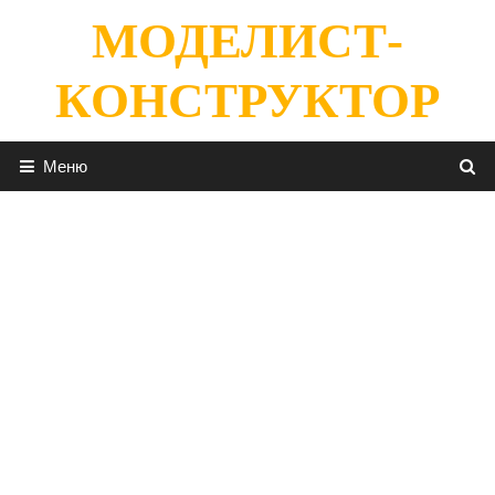
Перейти
МОДЕЛИСТ-
к
содержимому
КОНСТРУКТОР
Меню