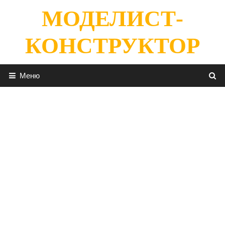
Перейти
МОДЕЛИСТ-
к
содержимому
КОНСТРУКТОР
Меню