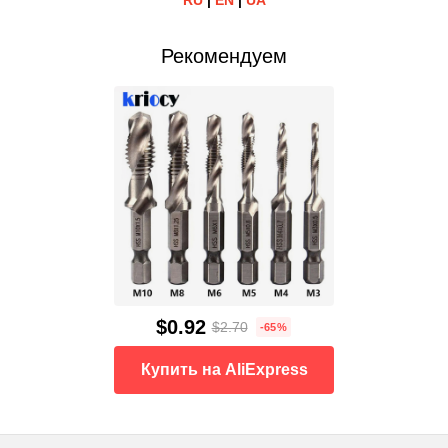
RU
|
EN
|
UA
Рекомендуем
$0.92
$2.70
-65%
Купить на AliExpress