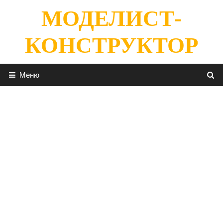
Перейти
МОДЕЛИСТ-
к
содержимому
КОНСТРУКТОР
Меню