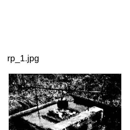
rp_1.jpg