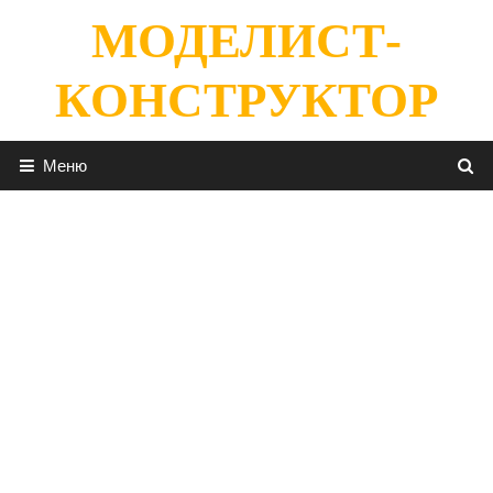
Перейти
МОДЕЛИСТ-
к
содержимому
КОНСТРУКТОР
Меню