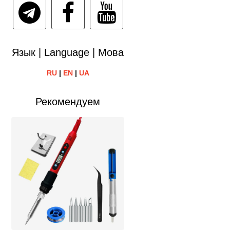
Язык | Language | Мова
RU
|
EN
|
UA
Рекомендуем