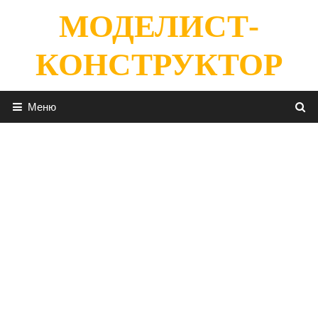
Перейти
МОДЕЛИСТ-
к
содержимому
КОНСТРУКТОР
Меню